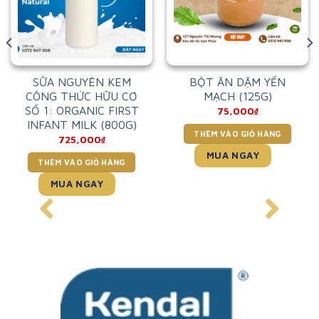
SỮA NGUYÊN KEM
BỘT ĂN DẶM YẾN
CÔNG THỨC HỮU CƠ
MẠCH (125G)
SỐ 1: ORGANIC FIRST
75,000
₫
INFANT MILK (800G)
THÊM VÀO GIỎ HÀNG
725,000
₫
MUA NGAY
THÊM VÀO GIỎ HÀNG
MUA NGAY