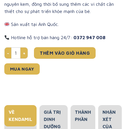
nguyên kem, đồng thời bổ sung thêm các vi chất cần
thiết cho sự phát triển khỏe mạnh của bé.
Sản xuất tại Anh Quốc.
Hotline hỗ trợ bán hàng 24/7:
0372 947 008
SỮA NGUYÊN KEM CÔNG THỨC HOÀNG GIA SỐ 1: FIRST INFANT 
THÊM VÀO GIỎ HÀNG
MUA NGAY
VỀ
GIÁ TRỊ
THÀNH
NHẬN
KENDAMIL
DINH
PHẦN
XÉT
DƯỠNG
CỦA