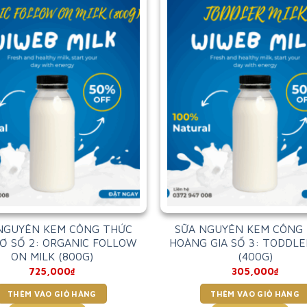
NGUYÊN KEM CÔNG THỨC
SỮA NGUYÊN KEM CÔNG
Ơ SỐ 2: ORGANIC FOLLOW
HOÀNG GIA SỐ 3: TODDLE
ON MILK (800G)
(400G)
725,000
₫
305,000
₫
THÊM VÀO GIỎ HÀNG
THÊM VÀO GIỎ HÀNG