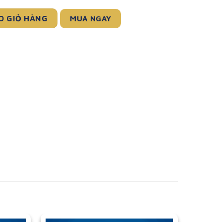
G) số lượng
MUA NGAY
O GIỎ HÀNG