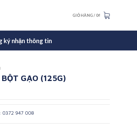
GIỎ HÀNG /
0
₫
 ký nhận thông tin
M
 BỘT GẠO (125G)
7: 0372 947 008