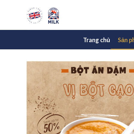
Skip
.
to
content
Trang chủ
Sản 