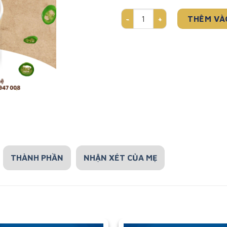
BỘT ĂN DẶM VỊ BỘT GẠO (125
THÊM VÀ
THÀNH PHẦN
NHẬN XÉT CỦA MẸ