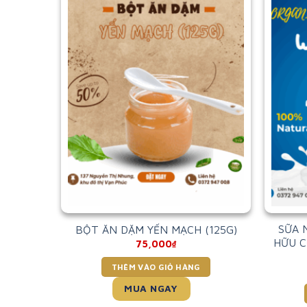
N MẠCH
SỮA 
BỘT ĂN DẶM YẾN MẠCH (125G)
HỮU C
75,000
₫
THÊM VÀO GIỎ HÀNG
MUA NGAY