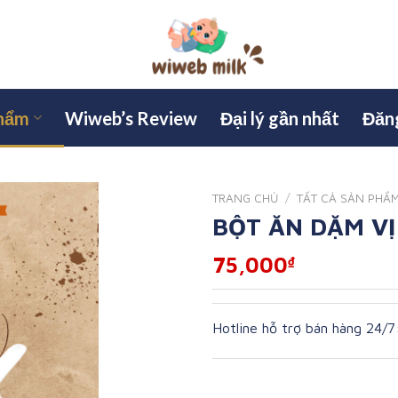
phẩm
Wiweb’s Review
Đại lý gần nhất
Đăng
TRANG CHỦ
/
TẤT CẢ SẢN PHẨ
BỘT ĂN DẶM VỊ
75,000
₫
Hotline hỗ trợ bán hàng 24/