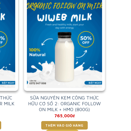
 THỨC
SỮA NGUYÊN KEM CÔNG THỨC
R MILK
HỮU CƠ SỐ 2: ORGANIC FOLLOW
ON MILK + HMO (800G)
765,000
₫
THÊM VÀO GIỎ HÀNG