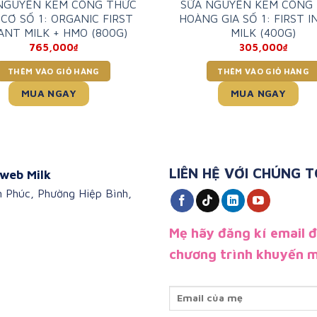
NGUYÊN KEM CÔNG THỨC
SỮA NGUYÊN KEM CÔNG
CƠ SỐ 1: ORGANIC FIRST
HOÀNG GIA SỐ 1: FIRST 
ANT MILK + HMO (800G)
MILK (400G)
765,000
₫
305,000
₫
THÊM VÀO GIỎ HÀNG
THÊM VÀO GIỎ HÀNG
MUA NGAY
MUA NGAY
LIÊN HỆ VỚI CHÚNG T
web Milk
n Phúc, Phường Hiệp Bình,
Mẹ hãy đăng kí email 
chương trình khuyến m