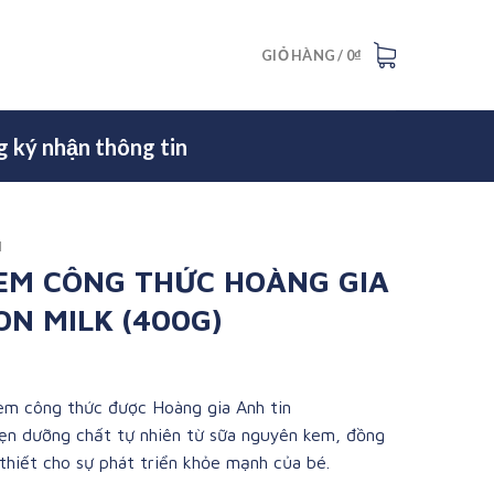
GIỎ HÀNG /
0
₫
 ký nhận thông tin
M
EM CÔNG THỨC HOÀNG GIA
ON MILK (400G)
em công thức được Hoàng gia Anh tin
ẹn dưỡng chất tự nhiên từ sữa nguyên kem, đồng
 thiết cho sự phát triển khỏe mạnh của bé.