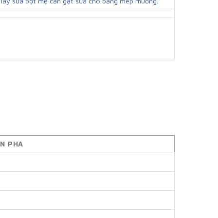
 lấy sữa bột mẹ cần gạt sữa cho bằng mép muỗng.
N PHA