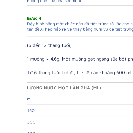
hướng dẫn của nhà sản xuất.
Bước 4
Đậy bình bằng một chiếc nắp đã tiệt trùng rồi lắc cho 
tan đều.Tháo nắp ra và thay bằng núm vú đã tiệt trùng
(6 đến 12 tháng tuổi)
1 muỗng = 4.6g. Một muỗng gạt ngang sữa bột ph
Từ 6 tháng tuổi trở đi, trẻ sẽ cần khoảng 600 ml
LƯỢNG NƯỚC MỘT LẦN PHA (ML)
ml
150
300