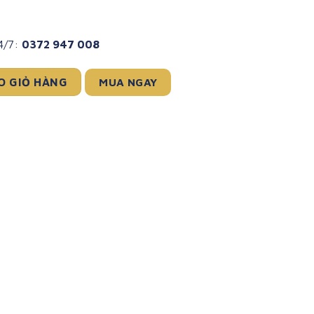
24/7:
0372 947 008
HOÀNG GIA SỐ 2: FOLLOW-ON MILK (400G) số lượng
MUA NGAY
O GIỎ HÀNG