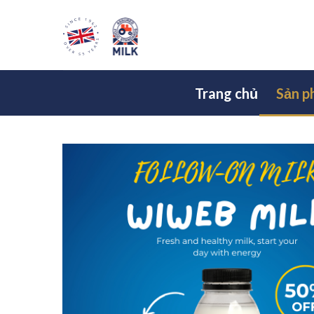
Skip
.
to
content
Trang chủ
Sản 