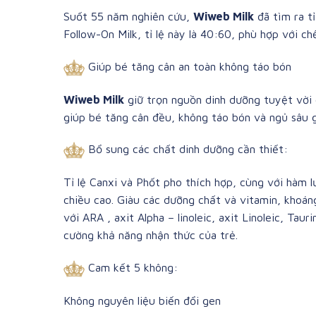
Suốt 55 năm nghiên cứu,
Wiweb Milk
đã tìm ra tỉ
Follow-On Milk, tỉ lệ này là 40:60, phù hợp với chế
Giúp bé tăng cân an toàn không táo bón
Wiweb Milk
giữ trọn nguồn dinh dưỡng tuyệt vời 
giúp bé tăng cân đều, không táo bón và ngủ sâu g
Bổ sung các chất dinh dưỡng cần thiết:
Tỉ lệ Canxi và Phốt pho thích hợp, cùng với hàm l
chiều cao. Giàu các dưỡng chất và vitamin, khoáng
với ARA , axit Alpha – linoleic, axit Linoleic, T
cường khả năng nhận thức của trẻ.
Cam kết 5 không:
Không nguyên liệu biến đổi gen