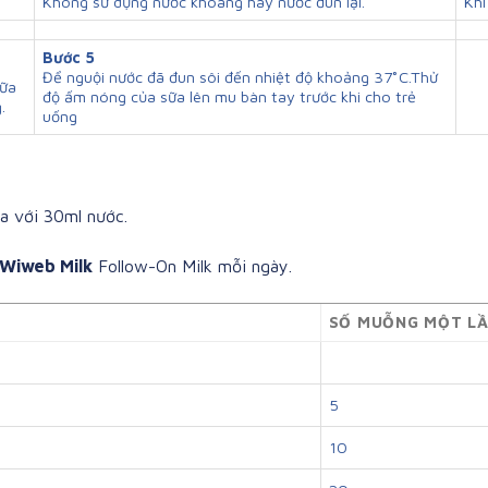
Không sử dụng nước khoáng hay nước đun lại.
Khi
Bước 5
Để nguội nước đã đun sôi đến nhiệt độ khoảng 37˚C.Thử
sữa
độ ấm nóng của sữa lên mu bàn tay trước khi cho trẻ
.
uống
a với 30ml nước.
Wiweb Milk
Follow-On Milk mỗi ngày.
SỐ MUỖNG MỘT LẦ
5
10