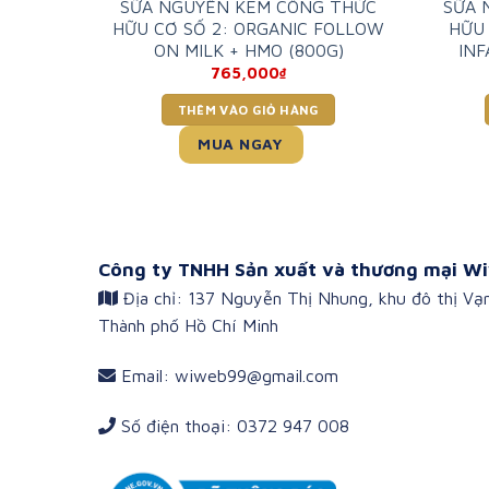
SỮA NGUYÊN KEM CÔNG THỨC
SỮA 
(125G)
HỮU CƠ SỐ 2: ORGANIC FOLLOW
HỮU 
ON MILK + HMO (800G)
INF
765,000
₫
THÊM VÀO GIỎ HÀNG
MUA NGAY
Công ty TNHH Sản xuất và thương mại Wi
Địa chỉ: 137 Nguyễn Thị Nhung, khu đô thị Vạ
Thành phố Hồ Chí Minh
Email: wiweb99@gmail.com
Số điện thoại: 0372 947 008