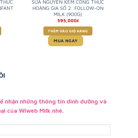
 THỨC
SỮA NGUYÊN KEM CÔNG THỨC
INFANT
HOÀNG GIA SỐ 2: FOLLOW-ON
MILK (900G)
595,000
₫
THÊM VÀO GIỎ HÀNG
MUA NGAY
ÔI
để nhận những thông tin dinh dưỡng và
ại của Wiweb Milk nhé.