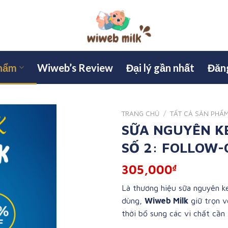
phẩm
Wiweb’s Review
Đại lý gần nhất
Đăng
TRANG CHỦ
/
TẤT CẢ SẢN PHẨ
SỮA NGUYÊN K
SỐ 2: FOLLOW-
305,000
₫
Là thương hiệu sữa nguyên k
dùng,
Wiweb Milk
giữ trọn v
thời bổ sung các vi chất cần