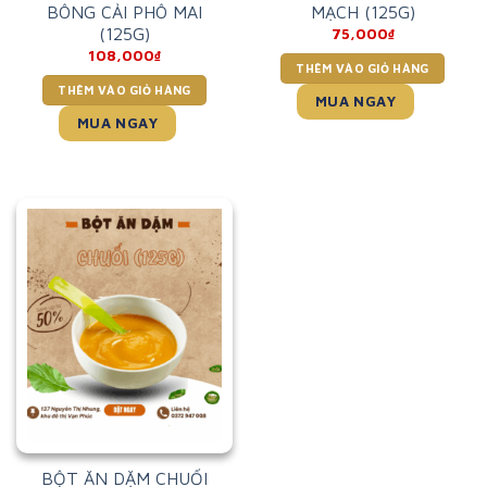
BÔNG CẢI PHÔ MAI
MẠCH (125G)
(125G)
75,000
₫
108,000
₫
THÊM VÀO GIỎ HÀNG
THÊM VÀO GIỎ HÀNG
MUA NGAY
MUA NGAY
BỘT ĂN DẶM CHUỐI