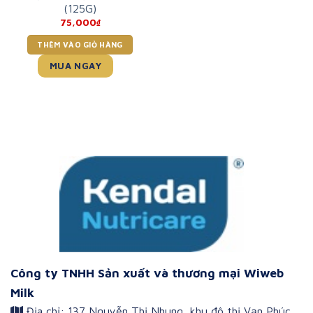
(125G)
75,000
₫
THÊM VÀO GIỎ HÀNG
MUA NGAY
Công ty TNHH Sản xuất và thương mại Wiweb
Milk
Địa chỉ: 137 Nguyễn Thị Nhung, khu đô thị Vạn Phúc,