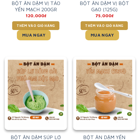
BỘT ĂN DẶM VỊ TÁO
BỘT ĂN DẶM VỊ BỘT
YẾN MẠCH 200GR
GẠO (125G)
120,000
₫
75,000
₫
THÊM VÀO GIỎ HÀNG
THÊM VÀO GIỎ HÀNG
MUA NGAY
MUA NGAY
BỘT ĂN DẶM SÚP LƠ
BỘT ĂN DẶM YẾN