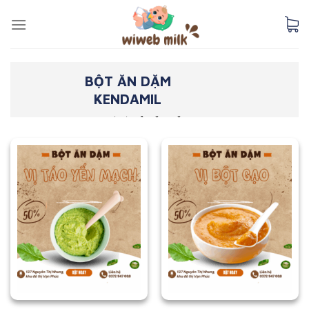
Skip
to
content
BỘT ĂN DẶM
KENDAMIL
TRANG CHỦ
/
BỘT ĂN DẶM KENDAMIL