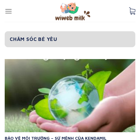
Skip
to
content
CHĂM SÓC BÉ YÊU
BẢO VỆ MÔI TRƯỜNG – SỨ MỆNH CỦA KENDAMIL